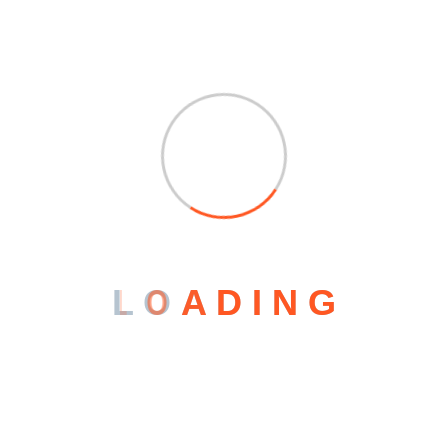
L
O
A
D
I
N
G
Abonnement Atlas Pro IPTV
Les questions les plus
fréquemment posées à